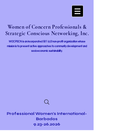
Women of Concern Professionals &
Strategic Conscious Networking, Inc.
WOCPSCN is an incorporated 501 (c)3 non-profit organization whose
mission i
s to present active approaches to community development and
socioeconomic sustainability.
Professional Women's International-
Barbados
9.23-26.2026