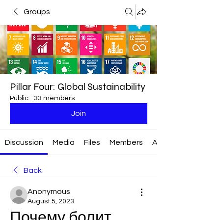
Groups
Pillar Four: Global Sustainability
Public
·
33 members
Join
Discussion
Media
Files
Members
About
Back
Anonymous
August 5, 2023
Почему болит 