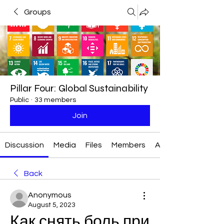
Groups
Pillar Four: Global Sustainability
Public
·
33 members
Join
Discussion
Media
Files
Members
About
Back
Anonymous
August 5, 2023
Как снять боль при 