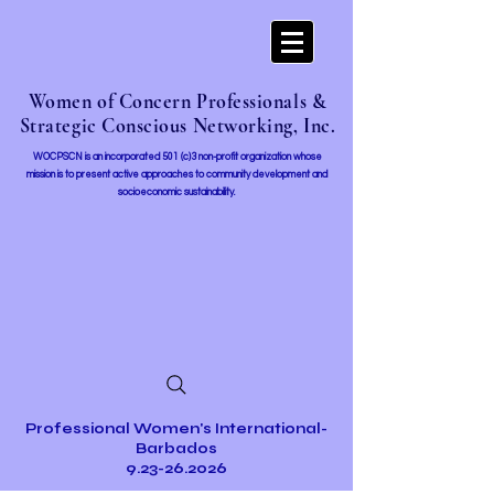
Women of Concern Professionals &
Strategic Conscious Networking, Inc.
WOCPSCN is an incorporated 501 (c)3 non-profit organization whose
mission i
s to present active approaches to community development and
socioeconomic sustainability.
Professional Women's International-
Barbados
9.23-26.2026