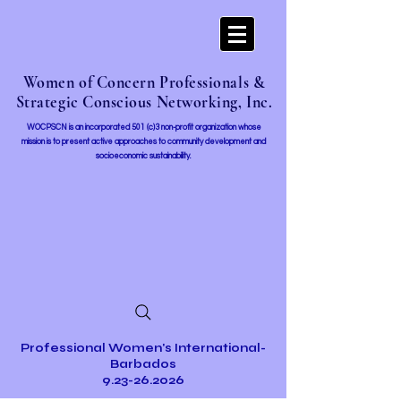
Women of Concern Professionals &
Strategic Conscious Networking, Inc.
WOCPSCN is an incorporated 501 (c)3 non-profit organization whose
mission i
s to present active approaches to community development and
socioeconomic sustainability.
Professional Women's International-
Barbados
9.23-26.2026