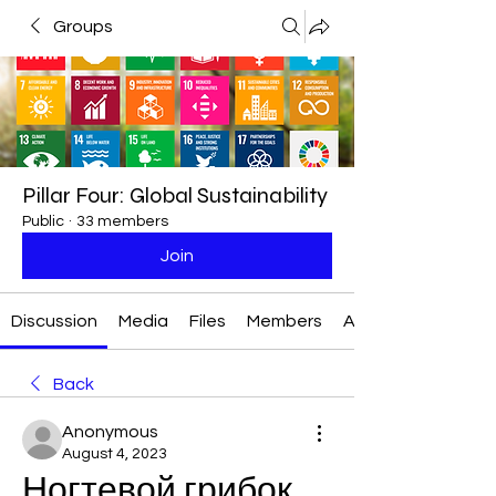
Groups
Pillar Four: Global Sustainability
Public
·
33 members
Join
Discussion
Media
Files
Members
About
Back
Anonymous
August 4, 2023
Ногтевой грибок 