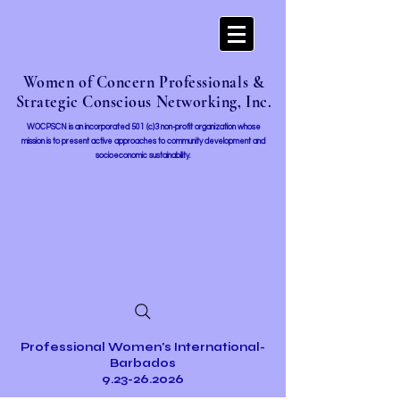
Women of Concern Professionals &
Strategic Conscious Networking, Inc.
WOCPSCN is an incorporated 501 (c)3 non-profit organization whose
mission i
s to present active approaches to community development and
socioeconomic sustainability.
Professional Women's International-
Barbados
9.23-26.2026