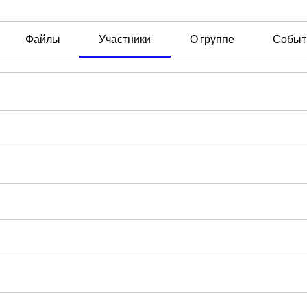
Файлы
Участники
О группе
Событ