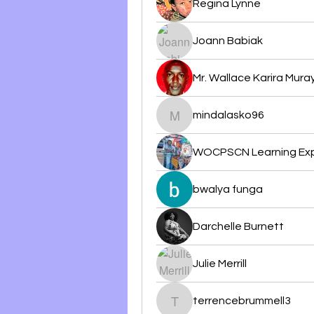
Regina Lynne
Joann Babiak
Mr. Wallace Karira Mura
mindalasko96
mindalasko96
WOCPSCN Learning Ex
bwalya funga
Darchelle Burnett
Julie Merrill
terrencebrummell3
terrencebrummell3