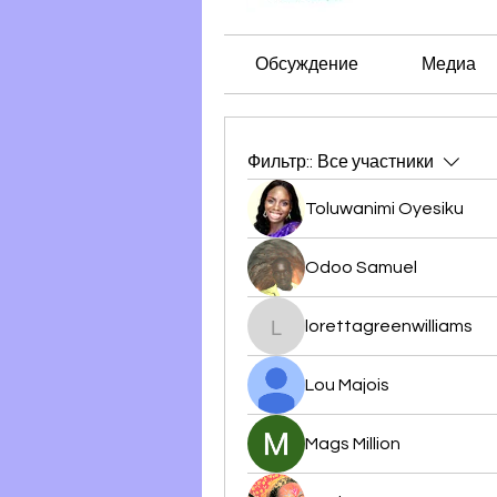
Обсуждение
Медиа
Фильтр::
Все участники
Toluwanimi Oyesiku
Odoo Samuel
lorettagreenwilliams
lorettagreenwilliams
Lou Majois
Mags Million