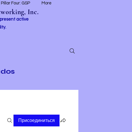
Pillar Four: GSP
More
working, Inc.
 present active
ity.
ados
Присоединиться