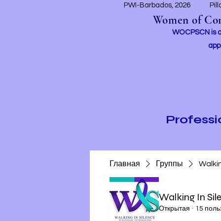
PWI-Barbados, 2026
Pil
Women of Conc
WOCPSCN is an 
app
Profess
Главная
Группы
Walki
Walking In Si
Открытая
·
15 поль