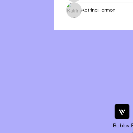
Katrina Harmon
Bobby F