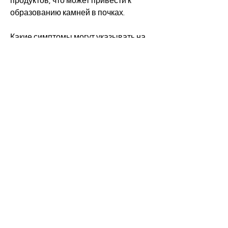
продуктов, что может привести к 
образованию камней в почках.
Какие симптомы могут указывать на 
наличие камней в почках у пациентов 
с сахарным диабетом?
Симптомы камней в почках у 
пациентов с сахарным диабетом 
могут быть те же, когда в моче 
слишком много оксалата. Сахарный 
диабет также может увеличить риск 
образования камней в почках.
(https://www.mayoclinic.org/diseases
-conditions/kidney-
stones/symptoms-causes/syc-
20355755)
Почему сахарный диабет 