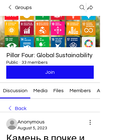
Groups
Pillar Four: Global Sustainability
Public
·
33 members
Join
Discussion
Media
Files
Members
About
Back
Anonymous
August 5, 2023
Камень в почке и 